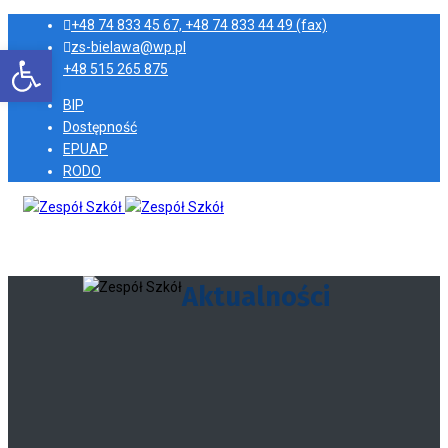
+48 74 833 45 67, +48 74 833 44 49 (fax)
zs-bielawa@wp.pl
Otwórz pasek narzędzi
+48 515 265 875
BIP
Dostępność
EPUAP
RODO
Aktualności