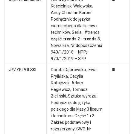
Kościelniak-Walewska,
Andy Christian Körber
Podręcznik do języka
niemieckiego dla liceów i
techników. Seria: #trends,
część
trends 2
i
trends 3
,
Nowa Era, Nr dopuszczenia:
940/1/2018 – NPP;
970/1/2019 – SPP.
JĘZYK POLSKI
Dorota Dąbrowska, Ewa
III
Prylińska, Cecylia
Ratajczak, Adam
Regiewicz, Tomasz
Zieliński. Sztuka wyrazu.
Podręcznik do języka
polskiego dla klasy 3 liceum
i technikum. Część 1 i 2.
Zakres podstawowy i
rozszerzony. GWO. Nr