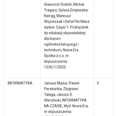
Sławomir Drelich, Michał
Tragarz, Sylwia Żmijewska-
Kwiręg, Mateusz
Wojcieszak i Rafał Flis Masz
wpływ. Część 1. Podręcznik
do edukacji obywatelskiej
dla liceum
ogólnokształcącego i
technikum, Nowa Era
Spółka z o.o. nr
dopuszczenia
1236/1/2025.
INFORMATYKA
Janusz Mazur, Paweł
II
Perekietka, Zbigniew
Talaga, Janusz S.
Wierzbicki, INFORMATYKA
NA CZASIE, Wyd. Nowa Era,
nr dopuszczenia