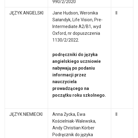
990/2/2020
JĘZYK ANGIELSKI
Jane Hudson, Weronika
II
Sałandyk, Life Vision, Pre-
Intermediate A2/B1, wyd
Oxford, nr dopuszczenia
1130/2/2022.
podręczniki do języka
angielskiego uczniowie
nabywają po podaniu
informacji przez
nauczyciela
prowadzącego na
początku roku szkolnego.
JĘZYK NIEMIECKI
Anna Życka, Ewa
II
Kościelniak-Walewska,
Andy Christian Körber
Podręcznik do języka