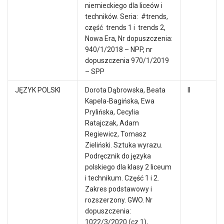
niemieckiego dla liceów i
techników. Seria: #trends,
część trends 1 i trends 2,
Nowa Era, Nr dopuszczenia:
940/1/2018 – NPP, nr
dopuszczenia 970/1/2019
– SPP
JĘZYK POLSKI
Dorota Dąbrowska, Beata
II
Kapela-Bagińska, Ewa
Prylińska, Cecylia
Ratajczak, Adam
Regiewicz, Tomasz
Zieliński. Sztuka wyrazu.
Podręcznik do języka
polskiego dla klasy 2 liceum
i technikum. Część 1 i 2.
Zakres podstawowy i
rozszerzony. GWO. Nr
dopuszczenia:
1022/3/2020 (cz.1),