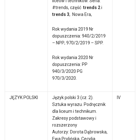
liceów i techników. Seria:
#trends, część
trends 2
i
trends 3
, Nowa Era,
Rok wydania 2019 Nr
dopuszczenia: 940/2/2019
– NPP; 970/2/2019 – SPP.
Rok wydania 2020 Nr
dopuszczenia: PP
940/3/2020 PG
970/3/2020.
JĘZYK POLSKI
Język polski 3 (cz. 2).
IV
Sztuka wyrazu. Podręcznik
dla liceum i technikum.
Zakresy podstawowy i
rozszerzony
Autorzy: Dorota Dąbrowska,
Ewa Prylińska, Cecylia