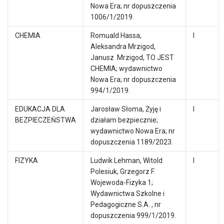
Nowa Era; nr dopuszczenia
1006/1/2019.
CHEMIA
Romuald Hassa,
I
Aleksandra Mrzigod,
Janusz Mrzigod, TO JEST
CHEMIA; wydawnictwo
Nowa Era; nr dopuszczenia
994/1/2019.
EDUKACJA DLA
Jarosław Słoma, Żyję i
I
BEZPIECZEŃSTWA
działam bezpiecznie;
wydawnictwo Nowa Era; nr
dopuszczenia 1189/2023.
FIZYKA
Ludwik Lehman, Witold
I
Polesiuk, Grzegorz F.
Wojewoda-Fizyka 1;
Wydawnictwa Szkolne i
Pedagogiczne S.A. , nr
dopuszczenia 999/1/2019.