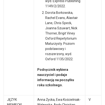
wyd. Express Publishing
1149/2/2022.
Dorota Borkowska,
Rachel Evans, Alastair
Lane, Chris Speck,
Joanna Szuwart, Nick
Thorner, Brigit Viney
Oxford Repetytorium
Maturzysty. Poziom
podstawowy i
rozszerzony, wyd.
Oxford 1135/2022.
Podręcznik wybiera
nauczyciel i podaje
informację na początku
roku szkolnego.
JĘZYK
Anna Życka, Ewa Kościelniak-
V
NIEMIECKI
Walewska, Andy Christian