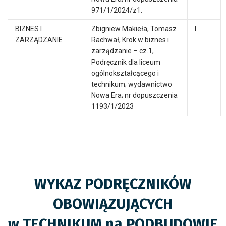
971/1/2024/z1.
BIZNES I
Zbigniew Makieła, Tomasz
I
ZARZĄDZANIE
Rachwał, Krok w biznes i
zarządzanie – cz.1,
Podręcznik dla liceum
ogólnokształcącego i
technikum; wydawnictwo
Nowa Era; nr dopuszczenia
1193/1/2023
WYKAZ PODRĘCZNIKÓW
OBOWIĄZUJĄCYCH
w TECHNIKUM na PODBUDOWIE