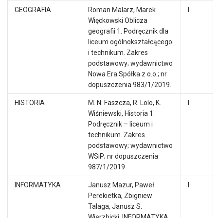
GEOGRAFIA
Roman Malarz, Marek
I
Więckowski Oblicza
geografii 1. Podręcznik dla
liceum ogólnokształcącego
i technikum. Zakres
podstawowy; wydawnictwo
Nowa Era Spółka z o.o.; nr
dopuszczenia 983/1/2019.
HISTORIA
M. N. Faszcza, R. Lolo, K.
I
Wiśniewski, Historia 1.
Podręcznik – liceum i
technikum. Zakres
podstawowy; wydawnictwo
WSiP; nr dopuszczenia
987/1/2019.
INFORMATYKA
Janusz Mazur, Paweł
I
Perekietka, Zbigniew
Talaga, Janusz S.
Wierzbicki, INFORMATYKA