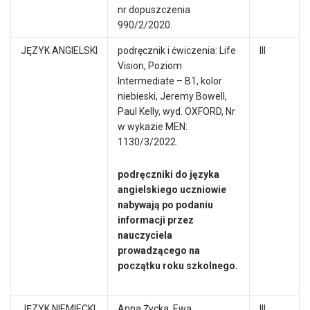
nr dopuszczenia
990/2/2020.
JĘZYK ANGIELSKI
podręcznik i ćwiczenia: Life
III
Vision, Poziom
Intermediate – B1, kolor
niebieski, Jeremy Bowell,
Paul Kelly, wyd. OXFORD, Nr
w wykazie MEN:
1130/3/2022.
podręczniki do języka
angielskiego uczniowie
nabywają po podaniu
informacji przez
nauczyciela
prowadzącego na
początku roku szkolnego.
JĘZYK NIEMIECKI
Anna Życka, Ewa
III