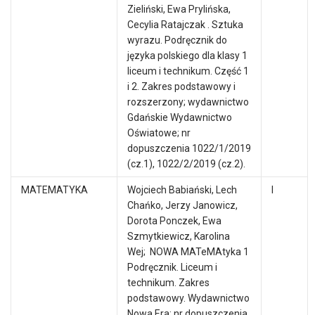
Zieliński, Ewa Prylińska,
Cecylia Ratajczak . Sztuka
wyrazu. Podręcznik do
języka polskiego dla klasy 1
liceum i technikum. Część 1
i 2. Zakres podstawowy i
rozszerzony; wydawnictwo
Gdańskie Wydawnictwo
Oświatowe; nr
dopuszczenia 1022/1/2019
(cz.1), 1022/2/2019 (cz.2).
MATEMATYKA
Wojciech Babiański, Lech
I
Chańko, Jerzy Janowicz,
Dorota Ponczek, Ewa
Szmytkiewicz, Karolina
Wej; NOWA MATeMAtyka 1
Podręcznik. Liceum i
technikum. Zakres
podstawowy. Wydawnictwo
Nowa Era; nr dopuszczenia