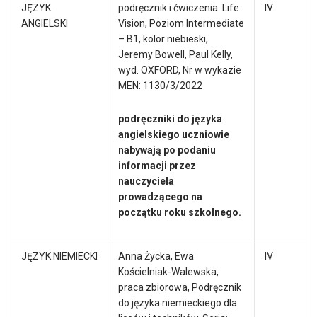
JĘZYK
podręcznik i ćwiczenia: Life
IV
ANGIELSKI
Vision, Poziom Intermediate
– B1, kolor niebieski,
Jeremy Bowell, Paul Kelly,
wyd. OXFORD, Nr w wykazie
MEN: 1130/3/2022
podręczniki do języka
angielskiego uczniowie
nabywają po podaniu
informacji przez
nauczyciela
prowadzącego na
początku roku szkolnego.
JĘZYK NIEMIECKI
Anna Życka, Ewa
IV
Kościelniak-Walewska,
praca zbiorowa, Podręcznik
do języka niemieckiego dla