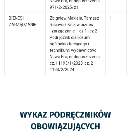
Nowa Era; nr dopuszczenia
971/2/2025/z1.
BIZNES I
Zbigniew Makieła, Tomasz
II
ZARZĄDZANIE
Rachwał, Krok w biznes
i zarządzanie – cz.1 i cz.2
Podręcznik dla liceum
ogólnokształcącego i
technikum; wydawnictwo
Nowa Era; nr dopuszczenia
cz.1 1193/1/2023, cz. 2
1193/2/2024.
WYKAZ PODRĘCZNIKÓW
OBOWIĄZUJĄCYCH