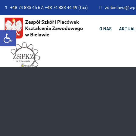
+48 74 833 45 67, +48 74 833 44 49 (fax)
zs-bielawa@wp.
O NAS
AKTUAL
Otwórz pasek narzędzi