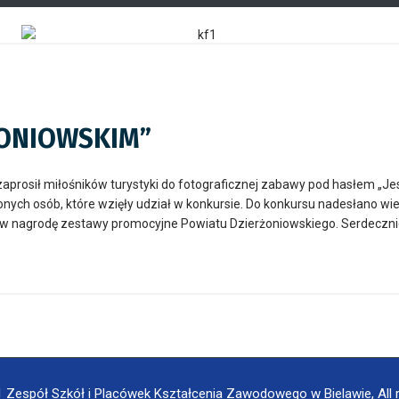
ŻONIOWSKIM”
aprosił miłośników turystyki do fotograficznej zabawy pod hasłem „Je
nionych osób, które wzięły udział w konkursie. Do konkursu nadesłano 
ą w nagrodę zestawy promocyjne Powiatu Dzierżoniowskiego. Serdeczni
 Zespół Szkół i Placówek Kształcenia Zawodowego w Bielawie, All r