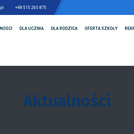
pl
+48 515 265 875
NOŚCI
DLA UCZNIA
DLA RODZICA
OFERTA SZKOŁY
REK
Aktualności