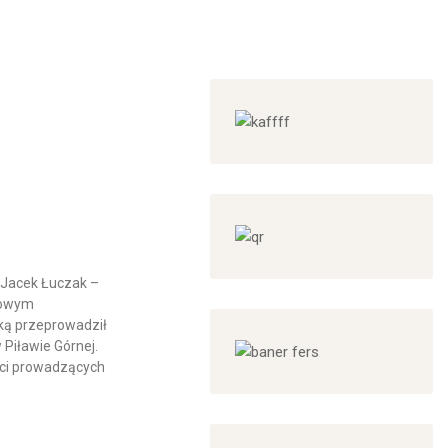
m Jacek Łuczak –
onowym
ką przeprowadził
Piławie Górnej.
ości prowadzących