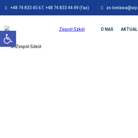
+48 74 833 45 67, +48 74 833 44 49 (fax)
zs-bielawa@wp.
O NAS
AKTUAL
Otwórz pasek narzędzi