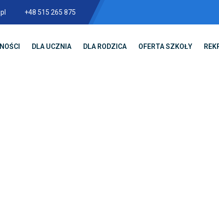
pl
+48 515 265 875
NOŚCI
DLA UCZNIA
DLA RODZICA
OFERTA SZKOŁY
REK