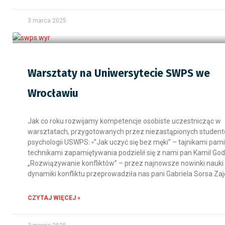
3 marca 2025
Warsztaty na Uniwersytecie SWPS we
Wrocławiu
Jak co roku rozwijamy kompetencje osobiste uczestnicząc w
warsztatach, przygotowanych przez niezastąpionych studen
psychologii USWPS: ▫️”Jak uczyć się bez męki” – tajnikami pamię
technikami zapamiętywania podzielił się z nami pan Kamil Goda
„Rozwiązywanie konfliktów” – przez najnowsze nowinki nauki 
dynamiki konfliktu przeprowadziła nas pani Gabriela Sorsa Zaj
CZYTAJ WIĘCEJ »