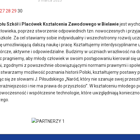
3 marca 2025
27
28
29
30
łu Szkół i Placówek Kształcenia Zawodowego w Bielawie
jest wycho
łowieka, poprzez stworzenie odpowiednich tzn. nowoczesnych i przy
szkole. Za cel stawiamy sobie indywidualny i wszechstronny rozwój u
ę umożliwiającą dalszą naukę i pracę. Kształtujemy interdyscyplinarne 
rcze, aktywne i odpowiedzialne. Budzimy w uczniach wrażliwość na dob
 pragniemy, aby młody człowiek w swoim postępowaniu kierował się u
i, zgodnymi z powszechnie obowiązującymi normami prawnymi i społ
 stwarzamy możliwość poznania historii Polski, kształtujemy postawy p
c się ze słowami J. Piłsudskiego „Naród, który nie szanuje swej przeszł
raźniejszości i nie ma prawa do przyszłości”. W kształceniu młodego 
nowoczesność i współczesne technologie, które uwzględniają konieczn
zego.