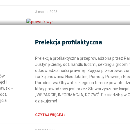
3 marca 2025
Prelekcja profilaktyczna
Prelekcja profilaktyczna przeprowadzona przez P
Justynę Cieślę, dot. handlu ludźmi, sextingu, groomin
odpowiedzialności prawnej. Zajęcia przeprowadzo
tów
funkcjonowania Nieodpłatnej Pomocy Prawnej i Ni
ci i
Poradnictwa Obywatelskiego na terenie powiatu dz
wski ▫️
który prowadzony jest przez Stowarzyszenie Inicj
dot.
„WSPARCIE, INFORMACJA, ROZWÓJ” z siedzibą w G
ęcia
dziękujemy!
CZYTAJ WIĘCEJ »