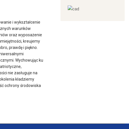
wanie i wykształcenie
jaznych warunków
czniów oraz wyposażenie
umiejętności, kreujemy
ro, prawdę i piękno.
niwersalnymi
ecznymi. Wychowując ku
atriotyczne,
ości nie zasługuje na
pokolenia kładziemy
ość ochrony środowiska