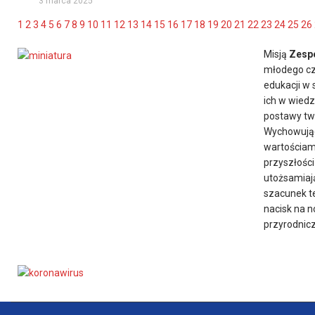
3 marca 2025
1
2
3
4
5
6
7
8
9
10
11
12
13
14
15
16
17
18
19
20
21
22
23
24
25
26
Misją
Zespo
młodego cz
edukacji w 
ich w wiedz
postawy twó
Wychowując
wartościam
przyszłości
utożsamiają
szacunek te
nacisk na 
przyrodnic