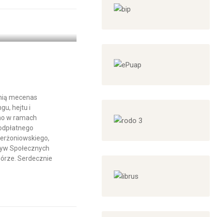
anią mecenas
gu, hejtu i
no w ramach
eodpłatnego
ierżoniowskiego,
atyw Społecznych
órze. Serdecznie