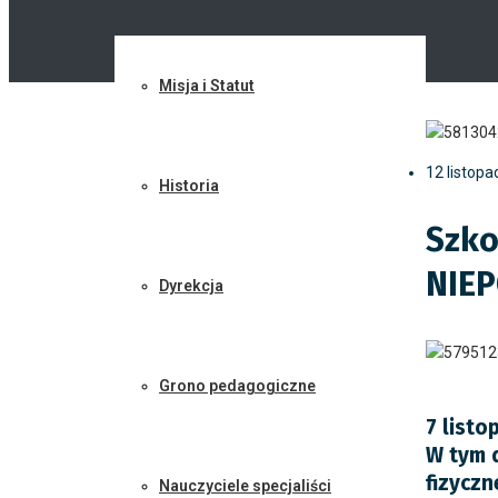
Misja i Statut
12 listop
Historia
Szko
NIEP
Dyrekcja
Grono pedagogiczne
7 listo
W tym d
fizycz
Nauczyciele specjaliści