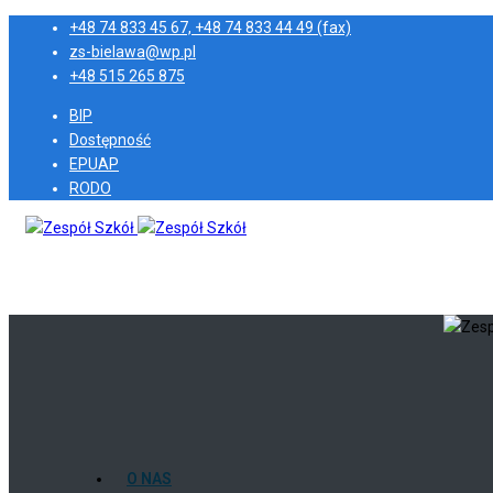
+48 74 833 45 67, +48 74 833 44 49 (fax)
zs-bielawa@wp.pl
+48 515 265 875
BIP
Dostępność
EPUAP
RODO
O NAS