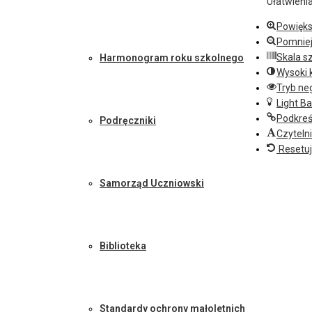
Ułatwieni
Powięks
Pomniej
Skala s
Harmonogram roku szkolnego
Wysoki 
Tryb ne
Light B
Podkreśl
Podręczniki
Czyteln
Resetuj
Samorząd Uczniowski
Biblioteka
Standardy ochrony małoletnich