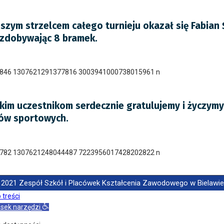
zym strzelcem całego turnieju okazał się Fabian 
 zdobywając 8 bramek.
kim uczestnikom serdecznie gratulujemy i życzymy
ów sportowych.
 2021 Zespół Szkół i Placówek Kształcenia Zawodowego w Bielawie, A
 treści
sek narzędzi