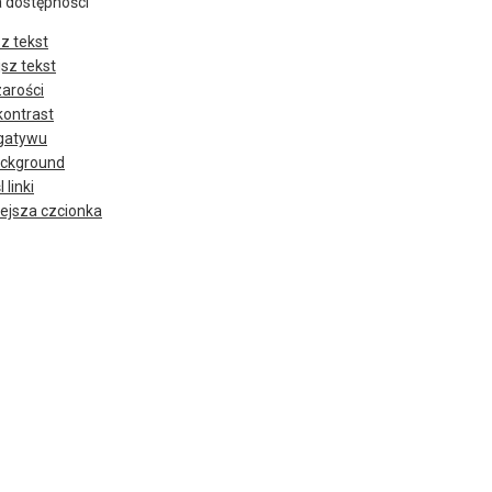
a dostępności
z tekst
sz tekst
zarości
kontrast
gatywu
ackground
 linki
iejsza czcionka