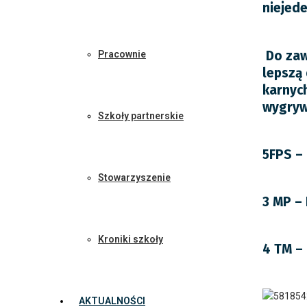
niejed
Do zawo
Pracownie
lepszą 
karnych
wygrywa
Szkoły partnerskie
5FPS – 
Stowarzyszenie
3 MP – 
Kroniki szkoły
4 TM – 
AKTUALNOŚCI