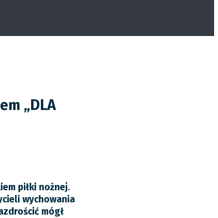
słem „DLA
em piłki nożnej.
ycieli wychowania
azdrościć mógł