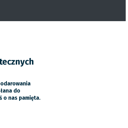
ątecznych
 podarowania
słana do
oś o nas pamięta.