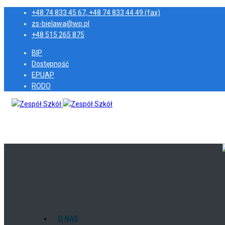
+48 74 833 45 67, +48 74 833 44 49 (fax)
zs-bielawa@wp.pl
+48 515 265 875
BIP
Dostępność
EPUAP
RODO
O NAS