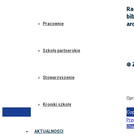
Ra
bi
ar
Pracownie
Szkoły partnerskie
❄️
Stowarzyszenie
Opr
Kroniki szkoły
Cop
Prze
Otw
AKTUALNOŚCI