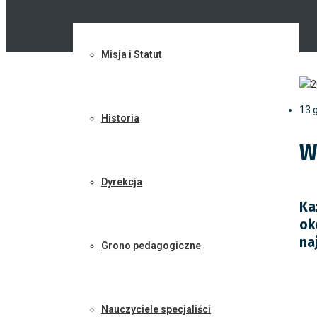
Misja i Statut
13 
Historia
W
Dyrekcja
Ka
ok
na
Grono pedagogiczne
Nauczyciele specjaliści