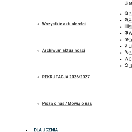
Uła
P
P
Wszystkie aktualności
S
W
T
L
Archiwum aktualności
P
C
R
REKRUTACJA 2026/2027
Piszą o nas / Mówią o nas
DLA UCZNIA