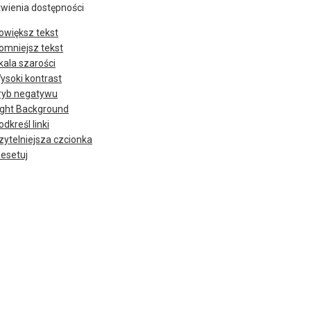
twienia dostępności
owiększ tekst
omniejsz tekst
kala szarości
ysoki kontrast
ryb negatywu
ight Background
odkreśl linki
zytelniejsza czcionka
esetuj