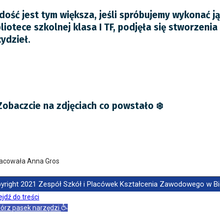
dość jest tym większa, jeśli spróbujemy wykonać ją
bliotece szkolnej klasa I TF, podjęła się stworzenia
cydzieł.
 Zobaczcie na zdjęciach co powstało ❄️
acowała Anna Gros
yright 2021 Zespół Szkół i Placówek Kształcenia Zawodowego w Biela
jdź do treści
órz pasek narzędzi