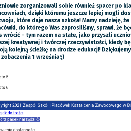
zniowie zorganizowali sobie również spacer po kla
acowniach, dzięki któremu jeszcze lepiej mogli dos
zwoju, które daje nasza szkoła! Mamy nadzieję, że 
acówki, do którego Was zaprosiliśmy, sprawi, że będ
s wrócić – tym razem na stałe, jako przyszli ucznio
szej kreatywnej i twórczej rzeczywistości, kiedy b
oją kolejną ścieżkę na drodze edukacji! Dziękujemy
 zobaczenia 1 września!;)
yright 2021 Zespół Szkół i Placówek Kształcenia Zawodowego w Biela
jdź do treści
órz pasek narzędzi
twienia dostępności