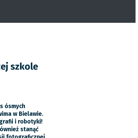
zej szkole
as ósmych
wima w Bielawie.
afii i robotyki!
 również stanąć
i fotograficznej,