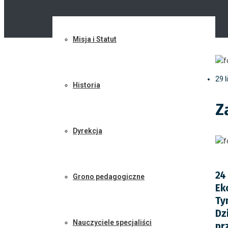
Misja i Statut
29 
Historia
Z
Dyrekcja
24
Grono pedagogiczne
Ek
Ty
Dz
Nauczyciele specjaliści
pr