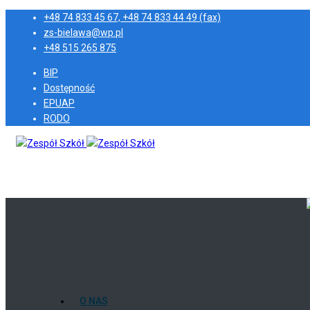
+48 74 833 45 67, +48 74 833 44 49 (fax)
zs-bielawa@wp.pl
+48 515 265 875
BIP
Dostępność
EPUAP
RODO
O NAS