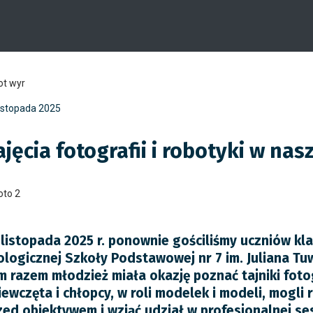
listopada 2025
ajęcia fotografii i robotyki w nas
 listopada 2025 r. ponownie gościliśmy uczniów kl
ologicznej Szkoły Podstawowej nr 7 im. Juliana Tu
m razem młodzież miała okazję poznać tajniki fotogr
iewczęta i chłopcy, w roli modelek i modeli, mogli
zed obiektywem i wziąć udział w profesjonalnej sesj