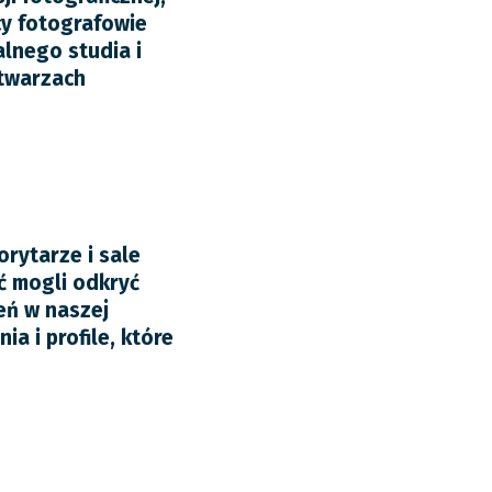
ący fotografowie
alnego studia i
 twarzach
rytarze i sale
ęć mogli odkryć
eń w naszej
a i profile, które