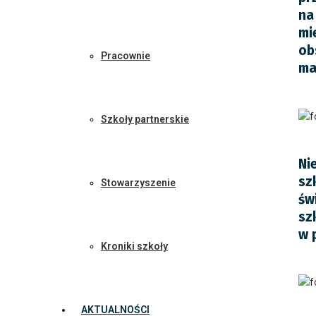
na
mi
ob
Pracownie
ma
Szkoły partnerskie
Ni
sz
Stowarzyszenie
św
sz
w 
Kroniki szkoły
AKTUALNOŚCI