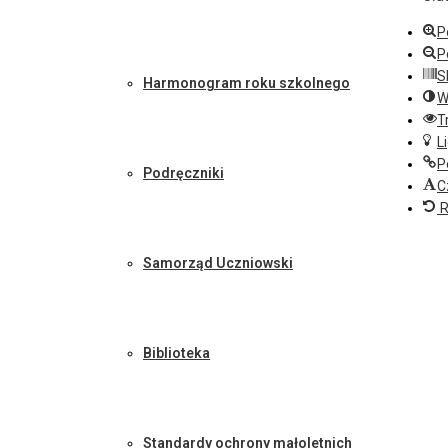
P
P
S
Harmonogram roku szkolnego
W
T
L
P
Podręczniki
C
R
Samorząd Uczniowski
Biblioteka
Standardy ochrony małoletnich