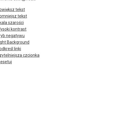
owiększ tekst
omniejsz tekst
kala szarości
ysoki kontrast
ryb negatywu
ight Background
odkreśl linki
zytelniejsza czcionka
esetuj