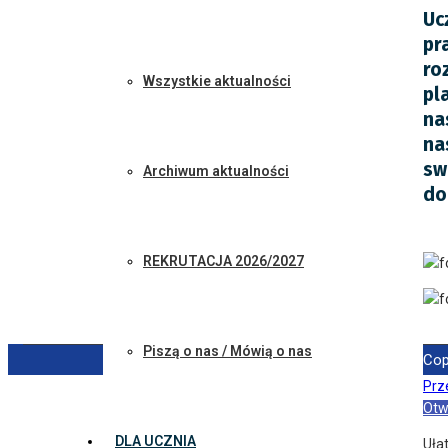
Uc
pr
ro
Wszystkie aktualności
pl
na
na
sw
Archiwum aktualności
do
REKRUTACJA 2026/2027
Piszą o nas / Mówią o nas
Cop
Prze
Otw
DLA UCZNIA
Uła