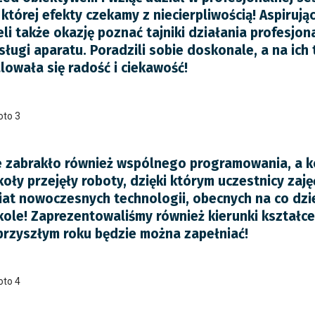
 której efekty czekamy z niecierpliwością! Aspiruj
eli także okazję poznać tajniki działania profesjon
sługi aparatu. Poradzili sobie doskonale, a na ich
lowała się radość i ciekawość!
e zabrakło również wspólnego programowania, a ko
koły przejęły roboty, dzięki którym uczestnicy zaj
iat nowoczesnych technologii, obecnych na co dzi
kole! Zaprezentowaliśmy również kierunki kształceni
przyszłym roku będzie można zapełniać!