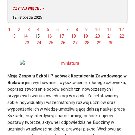
CZYTAJ WIĘCEJ »
12 listopada 2025
1
2
3
4
5
6
7
8
9
10
11
12
13
14
15
16
17
18
19
20
21
22
23
24
25
26
27
28
29
30
Misją
Zespołu Szkół i Placówek Kształcenia Zawodowego w
Bielawie
jest wychowanie i wykształcenie młodego człowieka,
poprzez stworzenie odpowiednich tzn. nowoczesnych i
przyjaznych warunków edukacji w szkole. Za cel stawiamy
sobie indywidualny i wszechstronny rozwój uczniów oraz
wyposażenie ich w wiedzę umożliwiającą dalszą naukę i pracę.
Kształtujemy interdyscyplinarne umiejętności, kreujemy
postawy twórcze, aktywne i odpowiedzialne. Budzimy w
uczniach wrażliwość na dobro, prawdę i piękno. Wychowując